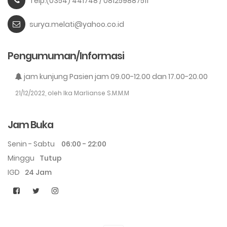
Telp.(0354) 441748 / 081259887511
surya.melati@yahoo.co.id
Pengumuman/Informasi
jam kunjung Pasien jam 09.00-12.00 dan 17.00-20.00
21/12/2022, oleh Ika Marlianse S.M.M.M
Jam Buka
Senin - Sabtu
06:00 - 22:00
Minggu
Tutup
IGD
24 Jam